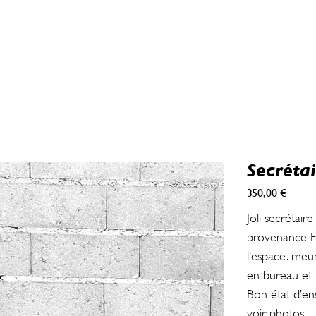
Secrétai
350,00 €
Prix
Joli secrétair
provenance Fr
l’espace. meu
en bureau et 
Bon état d’en
voir photos.