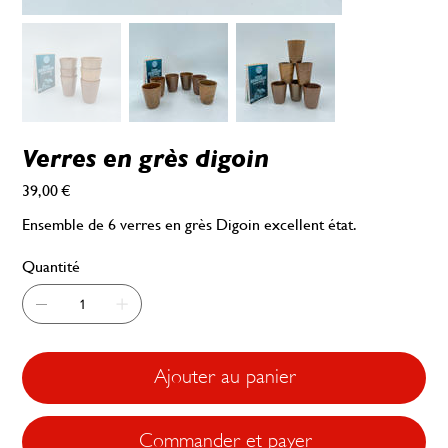
Verres en grès digoin
39,00 €
Prix
Ensemble de 6 verres en grès Digoin excellent état.
Quantité
Ajouter au panier
Commander et payer