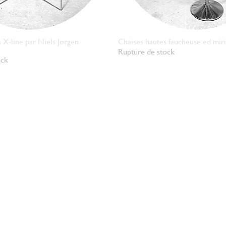
X-line par Niels Jørgen
Chaises hautes faucheuse ed mir
Aperçu rapide
Aperçu rapide
Rupture de stock
ock