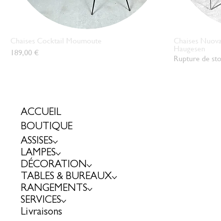
Chaises Cocktail Moumoute
Chaises Nuova 
Aperçu rapide
Haugesen
Prix
189,00 €
Rupture de st
ACCUEIL
BOUTIQUE
ASSISES
LAMPES
DÉCORATION
TABLES & BUREAUX
RANGEMENTS
SERVICES
Livraisons