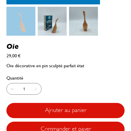
Oie
29,00 €
Prix
Oie décorative en pin sculpté parfait état
Quantité
Ajouter au panier
Commander et payer