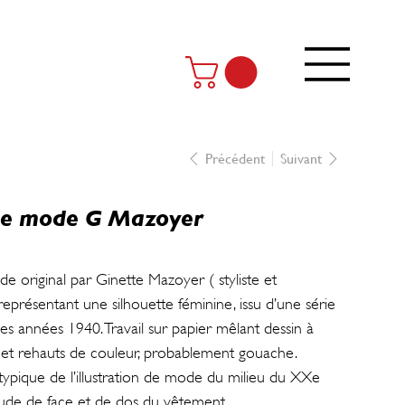
Précédent
Suivant
de mode G Mazoyer
e original par Ginette Mazoyer ( styliste et
eprésentant une silhouette féminine, issu d’une série
les années 1940. Travail sur papier mêlant dessin à
e et rehauts de couleur, probablement gouache.
ypique de l’illustration de mode du milieu du XXe
tude de face et de dos du vêtement.