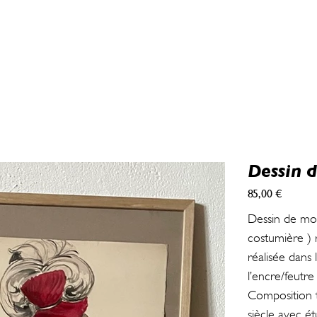
Dessin 
85,00 €
Prix
Dessin de mod
costumière ) r
réalisée dans 
l’encre/feutr
Composition t
siècle avec é