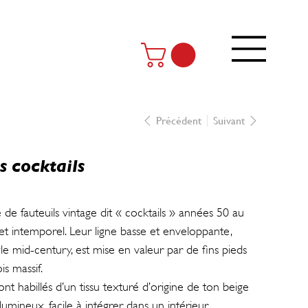
Précédent
Suivant
s cocktails
 de fauteuils vintage dit « cocktails » années 50 au
et intemporel. Leur ligne basse et enveloppante,
le mid-century, est mise en valeur par de fins pieds
s massif.
sont habillés d’un tissu texturé d’origine de ton beige
t lumineux, facile à intégrer dans un intérieur