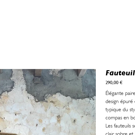
Fauteuil
290,00 €
Prix
Élégante paire
design épuré 
typique du sty
compas en boi
Les fauteuils 
clair, sobre e