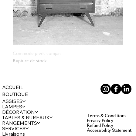
Commode pieds compas
Rupture de stock
ACCUEIL
BOUTIQUE
ASSISES
LAMPES
DÉCORATION
Terms & Conditions
TABLES & BUREAUX
Privacy Policy
RANGEMENTS
Refund Policy
SERVICES
Accessibility Statement
Livraisons