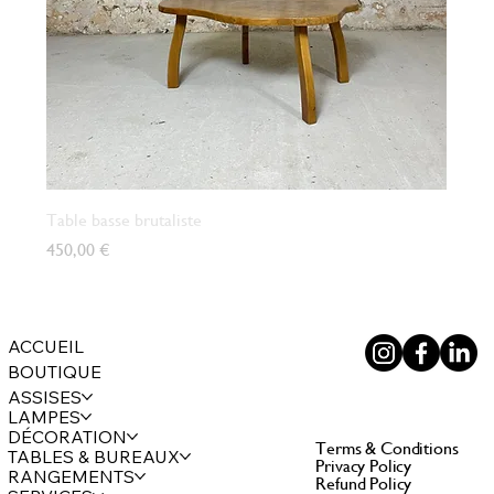
Table basse brutaliste
Prix
450,00 €
ACCUEIL
BOUTIQUE
ASSISES
LAMPES
DÉCORATION
Terms & Conditions
TABLES & BUREAUX
Privacy Policy
RANGEMENTS
Refund Policy